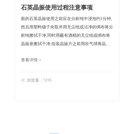
石英晶振使用过程注意事项
新的石英晶振使用之前应在分析纯中浸泡约1分钟,
然后用塑料镊子夹取并用无尘纸或洁净的绸布将分
析纯擦拭干净,同时用蘸有酒精的无尘纸或绸布将
晶振座擦拭干净,组装晶振片之前用吹气球将晶振
片、晶振座及探头的接触弹簧上可能残留的灰尘吹
查看详情 +
掉任何晶体和夹具之间的颗粒或灰层将影响电子接
触,而且会产生应力点,从而改变晶体振动的模式,晶
振片装……
浏览量：5195