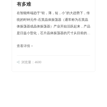
有多难
在智能终端趋于“轻，薄，短，小”的大趋势下，传
统的时钟元件-石英晶体振荡器（通常称为石英晶
体振荡器或晶体振荡器）产业开始活跃起来，产品
是日益小型化，芯片晶体振荡器的尺寸从目前的
7050大尺寸演进升级为小型化的1008封装。这可以
查看详情 +
回溯到1990年代第二波，当时数字设备开始膨胀。
……
浏览量：4600