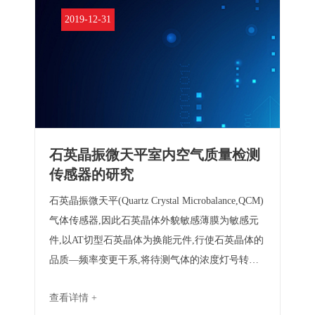
2019-12-31
石英晶振微天平室内空气质量检测
传感器的研究
石英晶振微天平(Quartz Crystal Microbalance,QCM)
气体传感器,因此石英晶体外貌敏感薄膜为敏感元
件,以AT切型石英晶体为换能元件,行使石英晶体的
品质—频率变更干系,将待测气体的浓度灯号转换
成频率灯号输出,从而完成气体浓度的检验。 本文
查看详情 +
以研制室内气氛品质检验微传感器为目标,对石英