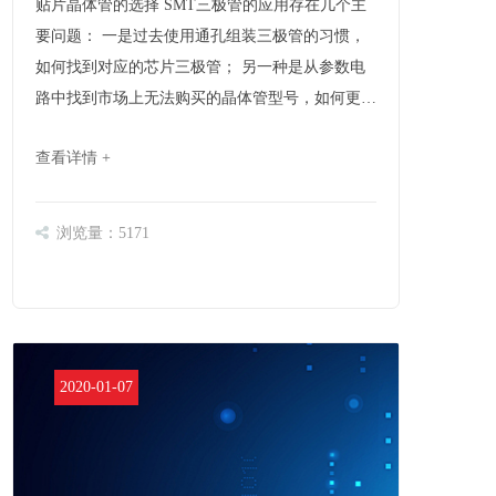
贴片晶体管的选择 SMT三极管的应用存在几个主
要问题： 一是过去使用通孔组装三极管的习惯，
如何找到对应的芯片三极管； 另一种是从参数电
路中找到市场上无法购买的晶体管型号，如何更
换。这通常是设计，开发人员和维护人员在应用中
查看详情 +
的较大问题。 这两个问题的原因是，当将相同
类……
浏览量：5171
2020-01-07