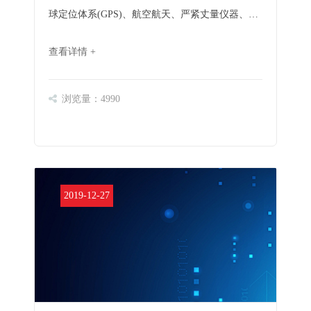
球定位体系(GPS)、航空航天、严紧丈量仪器、长
途通讯、卫星通讯、导航、遥控以及花费类电子产
查看详情 +
物中都有着很宽泛的应用。石英晶抖擞为尺度频率
源,要紧功效是供应高精度的频率基准。固然石英
晶振生……
浏览量：4990
2019-12-27