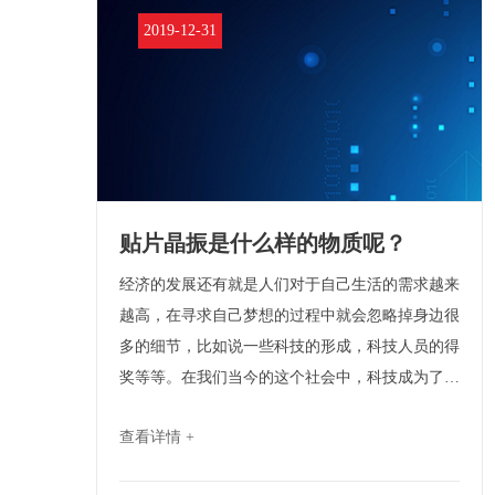
2019-12-31
贴片晶振是什么样的物质呢？
经济的发展还有就是人们对于自己生活的需求越来
越高，在寻求自己梦想的过程中就会忽略掉身边很
多的细节，比如说一些科技的形成，科技人员的得
奖等等。在我们当今的这个社会中，科技成为了人
们不可缺失的一项技能，因为通过它能改变到我们
查看详情 +
生活的环境还有就是生活当中的各种行为等等。那
么今天就来向大家介绍一下什么是贴片晶振，它的