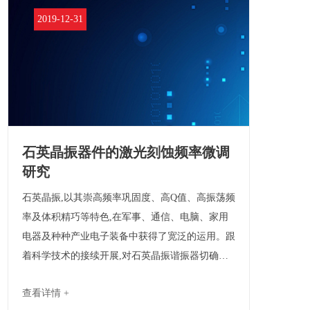
2019-12-31
石英晶振器件的激光刻蚀频率微调
研究
石英晶振,以其崇高频率巩固度、高Q值、高振荡频
率及体积精巧等特色,在军事、通信、电脑、家用
电器及种种产业电子装备中获得了宽泛的运用。跟
着科学技术的接续开展,对石英晶振谐振器切确度
的请求越来越高,切确调治石英晶振谐振器的频率,
查看详情 +
是国表里钻研和制造中的热门疑问。 本文索求性