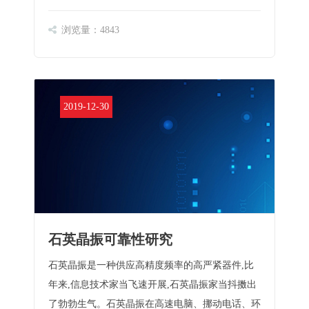
晶振微天平气体……
浏览量：4843
2019-12-30
石英晶振可靠性研究
石英晶振是一种供应高精度频率的高严紧器件,比
年来,信息技术家当飞速开展,石英晶振家当抖擞出
了勃勃生气。石英晶振在高速电脑、挪动电话、环