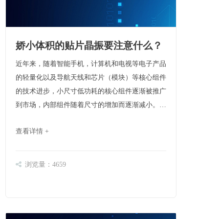
娇小体积的贴片晶振要注意什么？
近年来，随着智能手机，计算机和电视等电子产品
的轻量化以及导航天线和芯片（模块）等核心组件
的技术进步，小尺寸低功耗的核心组件逐渐被推广
到市场，内部组件随着尺寸的增加而逐渐减小。
开门的七件事是：“日用品，大米，油，盐，沙
查看详情 +
司，醋茶”，盐是人们的生活必需品，在电子科技
领域，晶体成分被称为“工业盐”，可见晶体组
件……
浏览量：4659