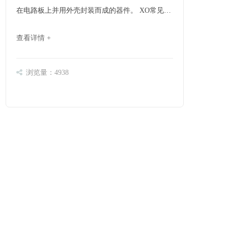
在电路板上并用外壳封装而成的器件。 XO常见的
封装主要以插针式和表面贴封装两种,而插针式又
查看详情 +
以D|P14(长方形)和DP8(正方形)为主:随着市场的演
变,不断追求小型化和高稳定性,因此科玛通信在市
场上主打封装改为表面贴(SMD)7×5,5×32等尺寸,
浏览量：4938
这两种尺寸面对 LVPECL,LVDs,cMoS,ECL等输出
模式都可以提供。 vcXo压控晶