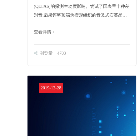
(QEFAS)的探测生动度影响。尝试了国表里十种差
别音,后果评释顶端为楔形组织的音叉式石英晶振
比准则的长方体组织的音叉领有更高的品格因数
查看详情 +
(Q值)。在相像的尝试前提下探测水的吸取线(7
306 cm~(-1))时获取更高的生动度,探测……
浏览量：4703
2019-12-28