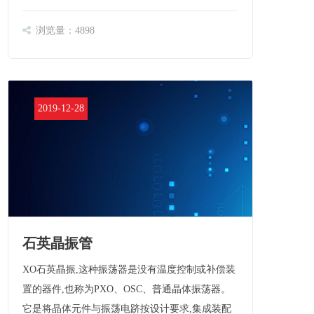
钻研了一种新鲜的频率微调技术——激光刻蚀微
调。论文从……
浏览量：4898
2019-12-28
石英晶振管
XO石英晶振,这种振荡器是没有温度控制或补偿装
置的器件,也称为PXO、OSC、普通晶体振荡器。
它是将晶体元件与振荡电跻按设计要求,集成装配