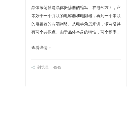
晶体振荡器是晶体振荡器的缩写。在电气方面，它
等效于一个并联的电容器和电阻器，再到一个串联
的电容器的两端网络。从电学角度来讲，该网络具
有两个共振点。由于晶体本身的特性，两个频率之
间的距离非常接近。在这个极窄的频率范围内，晶
查看详情 +
体振动等效于电感，因此，只要在晶体振动的两端
并联适当的电容，就会形成并联谐振电路。可以将
该并联谐振电……
浏览量：4949