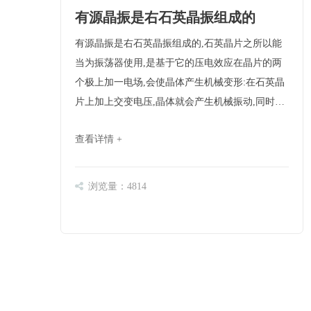
有源晶振是右石英晶振组成的
有源晶振是右石英晶振组成的,石英晶片之所以能
当为振荡器使用,是基于它的压电效应在晶片的两
个极上加一电场,会使晶体产生机械变形:在石英晶
片上加上交变电压,晶体就会产生机械振动,同时机
械变形振动又会产生交变电场,虽然这种交变电场
查看详情 +
的电压极其微弱,但其振动频率是十分稳定的。当
外加交变电压的频率与晶片的固有频率(由晶片的
尺寸和形……
浏览量：4814