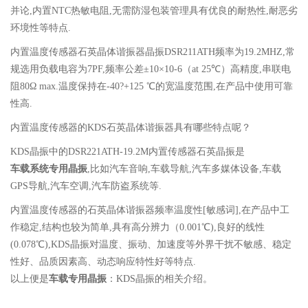
并论,内置NTC热敏电阻,无需防湿包装管理具有优良的耐热性,耐恶劣
环境性等特点.
内置温度传感器石英晶体谐振器晶振DSR211ATH频率为19.2MHZ,常
规选用负载电容为7PF,频率公差±10×10-6（at 25℃）高精度,串联电
阻80Ω max.温度保持在-40?+125 ℃的宽温度范围,在产品中使用可靠
性高.
内置温度传感器的KDS石英晶体谐振器具有哪些特点呢？
KDS晶振中的DSR221ATH-19.2M内置传感器石英晶振是
车载系统专用晶振
,比如汽车音响,车载导航,汽车多媒体设备,车载
GPS导航,汽车空调,汽车防盗系统等.
内置温度传感器的石英晶体谐振器频率温度性[敏感词],在产品中工
作稳定,结构也较为简单,具有高分辨力（0.001℃),良好的线性
(0.078℃),KDS晶振对温度、振动、加速度等外界干扰不敏感、稳定
性好、品质因素高、动态响应特性好等特点.
以上便是
车载专用晶振
：KDS晶振的相关介绍。